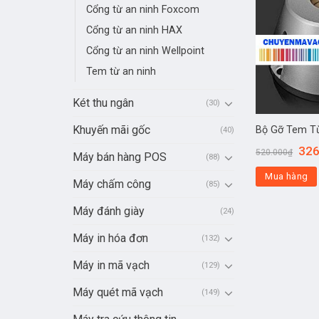
Cổng từ an ninh Foxcom
Cổng từ an ninh HAX
Cổng từ an ninh Wellpoint
Tem từ an ninh
Két thu ngân
(30)
Khuyến mãi gốc
Bộ Gỡ Tem T
(40)
326
520.000
₫
Máy bán hàng POS
(88)
Mua hàng
Máy chấm công
(85)
Máy đánh giày
(24)
Máy in hóa đơn
(132)
Máy in mã vạch
(129)
Máy quét mã vạch
(149)