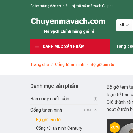
Skip
Chào mừng đến với siêu thị mã số mã vạch Chipos
to
content
DANH MỤC SẢN PHẨM
Trang ch
Trang chủ
/
Cổng từ an ninh
/
Bộ gỡ tem từ
Danh mục sản phẩm
Bộ gỡ tem từ
loại để bán 
Bán chạy nhất tuần
(8)
GIá thành rẻ 
hoạt ở trên 
Cổng từ an ninh
(103)
Bộ gỡ tem từ
-37%
Cổng từ an ninh Century