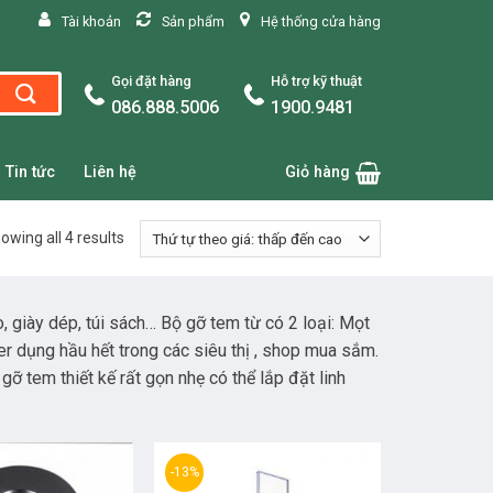
Tài khoản
Sản phẩm
Hệ thống cửa hàng
Gọi đặt hàng
Hỗ trợ kỹ thuật
086.888.5006
1900.9481
Tin tức
Liên hệ
Giỏ hàng
owing all 4 results
 giày dép, túi sách… Bộ gỡ tem từ có 2 loại: Mọt
er dụng hầu hết trong các siêu thị , shop mua sắm.
gỡ tem thiết kế rất gọn nhẹ có thể lắp đặt linh
-13%