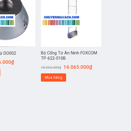
Bộ Cổng Từ An Ninh FOXCOM
Từ DO002
TP-622-010B
6.000
₫
16.065.000
₫
18.560.000
₫
Mua hàng