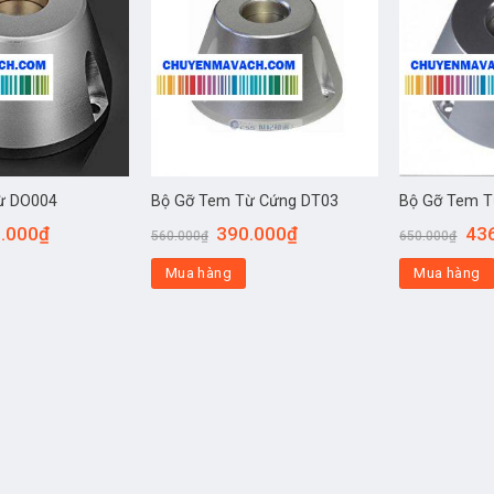
ừ DO004
Bộ Gỡ Tem Từ Cứng DT03
Bộ Gỡ Tem 
.000
₫
390.000
₫
43
560.000
₫
650.000
₫
Mua hàng
Mua hàng