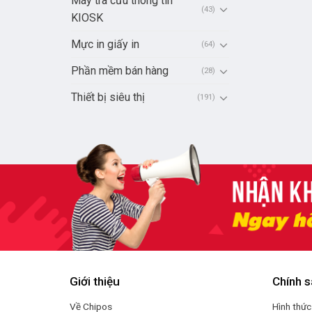
Máy tra cứu thông tin
(43)
KIOSK
Mực in giấy in
(64)
Phần mềm bán hàng
(28)
Thiết bị siêu thị
(191)
Giới thiệu
Chính s
Về Chipos
Hình thức